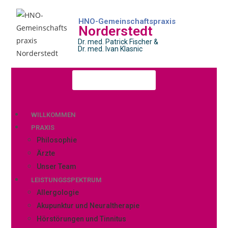
HNO-Gemeinschaftspraxis
Norderstedt
Dr. med. Patrick Fischer &
Dr. med. Ivan Klasnic
Terminanfrage
WILLKOMMEN
PRAXIS
Philosophie
Ärzte
Unser Team
LEISTUNGSSPEKTRUM
Allergologie
Akupunktur und Neuraltherapie
Hörstörungen und Tinnitus