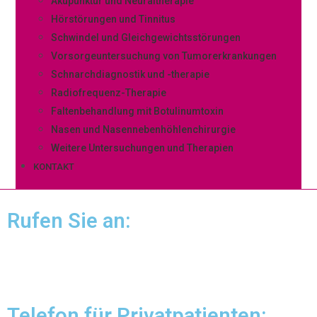
Akupunktur und Neuraltherapie
Hörstörungen und Tinnitus
Schwindel und Gleichgewichtsstörungen
Vorsorgeuntersuchung von Tumorerkrankungen
Schnarchdiagnostik und -therapie
Radiofrequenz-Therapie
Faltenbehandlung mit Botulinumtoxin
Nasen und Nasennebenhöhlenchirurgie
Weitere Untersuchungen und Therapien
KONTAKT
Rufen Sie an:
(040) 523 36 33
Telefon für Privatpatienten: